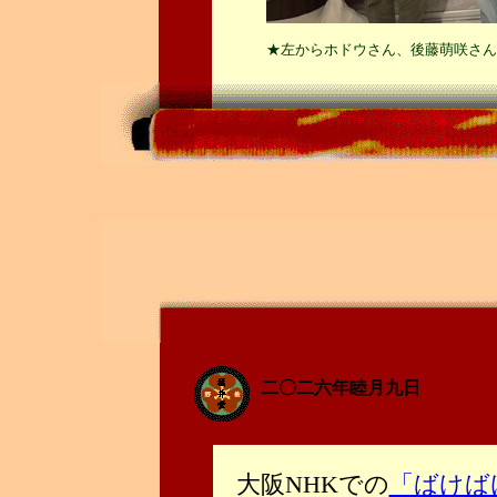
★左からホドウさん、後藤萌咲さん
二〇二六年睦月九日
大阪NHKでの
「ばけば