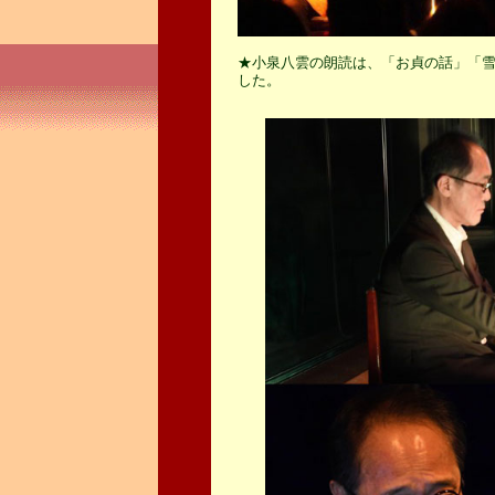
★小泉八雲の朗読は、「お貞の話」「
した。