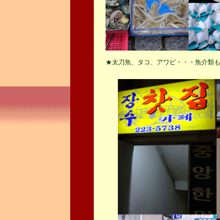
★太刀魚、タコ、アワビ・・・魚介類