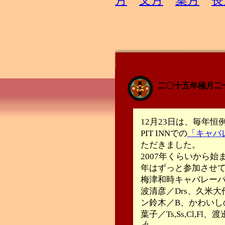
月
文月
葉月
長
二〇十五年極月二
12月23日は、毎年
PIT INNでの
「キャバ
ただきました。
2007年くらいから
年はずっと参加させ
梅津和時キャバレーバン
波清彦／Drs、久米大
ン鈴木／B、かわいし
葉子／Ts,Ss,Cl,F
🎶