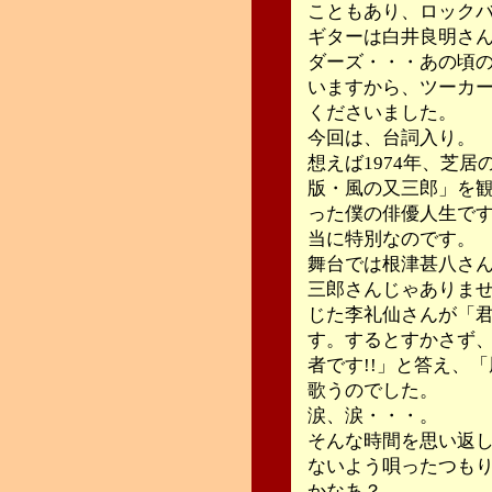
こともあり、ロック
ギターは白井良明さ
ダーズ・・・あの頃
いますから、ツーカ
くださいました。
今回は、台詞入り。
想えば1974年、芝
版・風の又三郎」を
った僕の俳優人生で
当に特別なのです。
舞台では根津甚八さ
三郎さんじゃありま
じた李礼仙さんが「
す。するとすかさず
者です!!」と答え、
歌うのでした。
涙、涙・・・。
そんな時間を思い返
ないよう唄ったつも
かなあ？