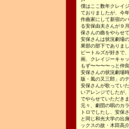
僕はここ数年クレイ
ておりましたが、今
作曲家にして新宿の
る安保由夫さんが９
保さんの曲をやらせ
安保さんは状況劇場
果部の部下でありま
ビートルズが好きで、
画、クレイジーキャ
もず〜〜〜〜っと仲
安保さんの状況劇場
版・風の又三郎」の
安保さんが歌ってい
いアレンジでしたが
でやらせていただき
元々、劇団の唄のカ
トロでしたし、安保
と同じ和光大学の出
ックスの故・木田高