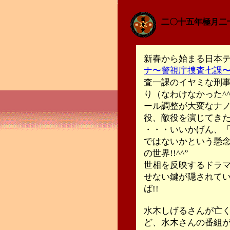
二〇十五年極月二
新春から始まる日本
ナ〜警視庁捜査七課
査一課のイヤミな刑
り（なわけなかった^
ール調整が大変なナノ
役、敵役を演じてき
・・・いいかげん、「
ではないかという懸
の世界!!^^”
世相を反映するドラ
せない鍵が隠されて
ば!!
水木しげるさんが亡
ど、水木さんの番組