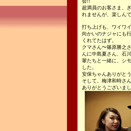
会!!
超満員のお客さま、
れませんが、楽しん
打ち上げも、ワイワ
向かいのナジャにも
くれてたはず。
クマさん〜篠原勝之
んに中島夏さん、石
輩たちと一緒に、シ
した。
安保ちゃんありがとう!
そして、梅津和時さ
ありがとうございまし