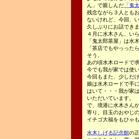
ん」で親しんだ
「鬼
残念ながら３人とも
ないけれど、今回、
久しぶりにお話でき
４月に水木さん、い
「鬼太郎茶屋」は水
「茶店でもやっった
そう。
あの頃水木ロードで
今でも我が家では使
今回もまた、少しだ
娘は水木ロードで手
はいて・・・我が家
いただいています。
で、境港に水木さん
寄り、目玉のおやじ
イチゴ大福をもひゃ
水木しげる記念館
の