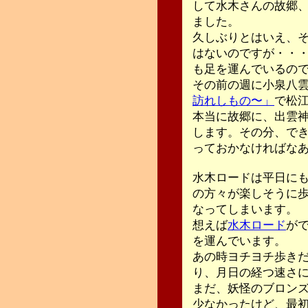
して水木さんの故郷
ました。
久しぶりとはいえ、
はないのですが・・
も足を運んでいるの
その前の週に小泉八
訪れしもの〜」
で松
本当に故郷に、出雲
します。その分、で
っておかなければな
水木ロードは平日に
の方々が楽しそうに
なってしまいます。
想えば
水木ロード
が
を運んでいます。
あの時ヨチヨチ歩き
り、月日の経つ速さ
まだ、妖怪のブロン
少なかったけど、最