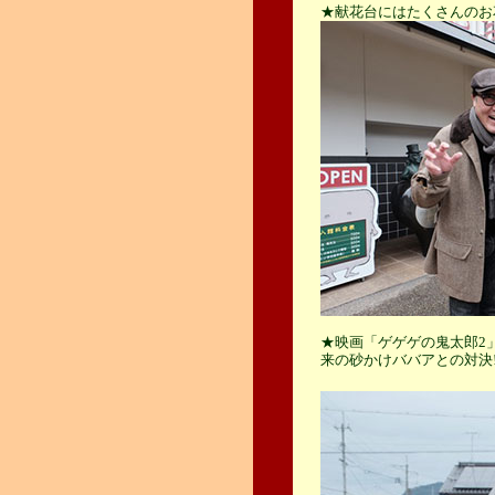
★献花台にはたくさんのお
★映画「ゲゲゲの鬼太郎2
来の砂かけババアとの対決!?