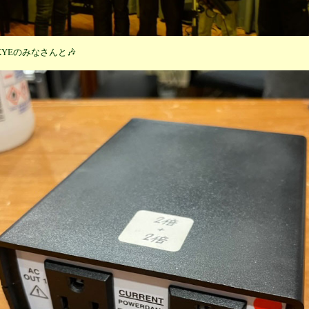
KYEのみなさんと🎶