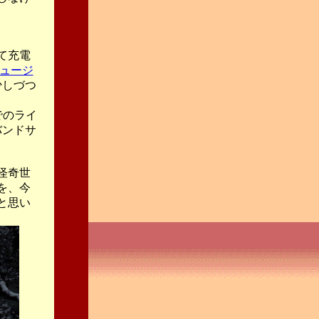
て充電
ュージ
少しづつ
でのライ
バンドサ
怪奇世
を、今
と思い