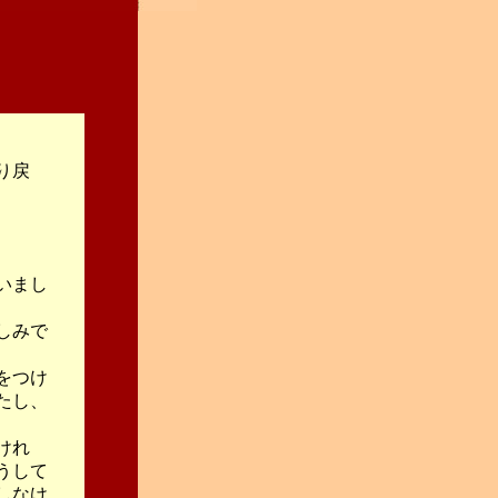
り戻
いまし
しみで
をつけ
たし、
けれ
うして
しなけ