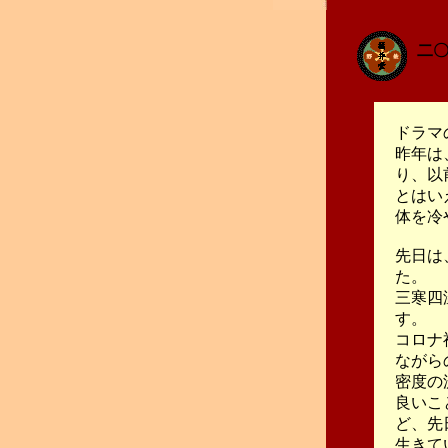
二
ドラマ
昨年は
り、以
とはい
体を冷
先日は
た。
三寒四
す。
コロナ
ながら
密度の
良いこ
ど、先
生きて