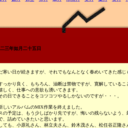
二三年如月二十五日
だ寒い日が続きますが、それでもなんとなく春めいてきた感じ
すっかり良く、もちろん、油断は禁物ですが、寛解しているこ
嬉しく、仕事への意欲も湧いてきます。
その日できることをコツコツやるしかないのですが・・・。
新しいアルバムのMIX作業を終えました。
スの予定は、もう少しばかり先ですが、悔いの残らないよう、
で、詰めていきたいと思います。
しても、小原礼さん、林立夫さん、鈴木茂さん、松任谷正隆さ