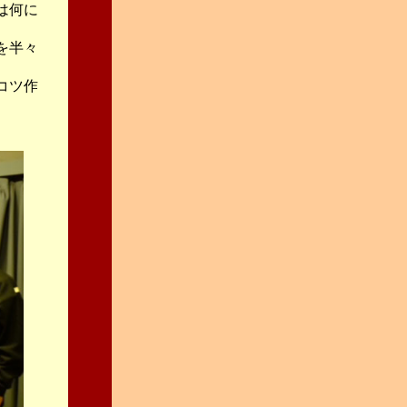
は何に
を半々
コツ作