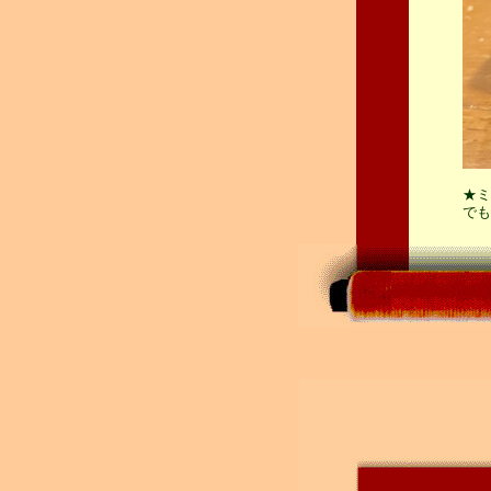
★ミ
でも