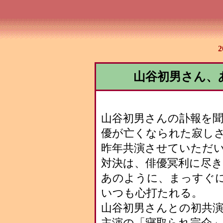
山谷初男さん、
山谷初男さんの訃報を
優が亡くなられた寂し
昨年共演させていただ
対決は、俳優冥利に尽
あのように、まっすぐ
いつも心打たれる。
山谷初男さんとの初共
主演の「寝取られ宗介」