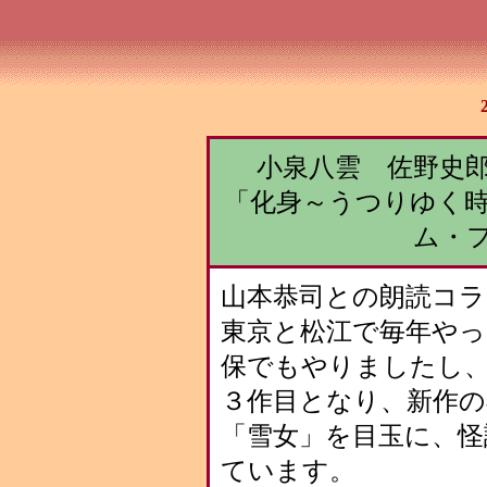
小泉八雲 佐野史郎×山
「化身～うつりゆく
ム・
山本恭司との朗読コラ
東京と松江で毎年やっ
保でもやりましたし
３作目となり、新作の
「雪女」を目玉に、怪
ています。