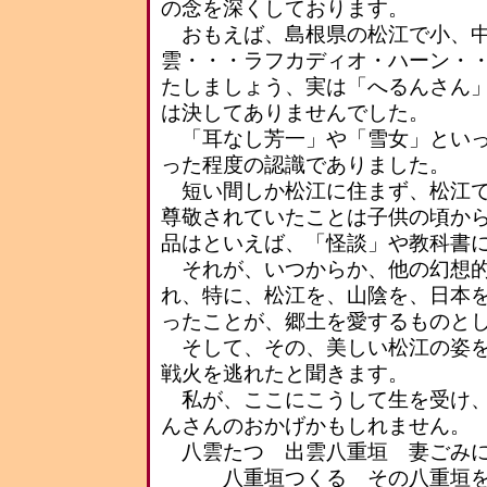
の念を深くしております。
おもえば、島根県の松江で小、中
雲・・・ラフカディオ・ハーン・
たしましょう、実は「へるんさん
は決してありませんでした。
「耳なし芳一」や「雪女」といっ
った程度の認識でありました。
短い間しか松江に住まず、松江で
尊敬されていたことは子供の頃か
品はといえば、「怪談」や教科書
それが、いつからか、他の幻想的
れ、特に、松江を、山陰を、日本
ったことが、郷土を愛するものと
そして、その、美しい松江の姿を
戦火を逃れたと聞きます。
私が、ここにこうして生を受け、
んさんのおかげかもしれません。
八雲たつ 出雲八重垣 妻ご
八重垣つくる その八重垣