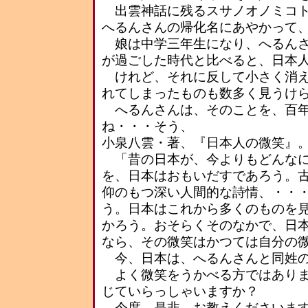
出雲神話に残るスサノオノミコト
へるんさんの帰化名にあやかって
娘は中学三年生になり、へるんさ
が過ごした時代と比べると、日本
けれど、それに反して小さく消え
れてしまったものも数多く見うけ
へるんさんは、そのことを、百年
ね・・・そう、
小泉八雲・著、『日本人の微笑』
「昔の日本が、今よりもどんなに
を、日本はおもいだすであろう。
仰のもつ深い人間的な詩情、・・
う。日本はこれから多くのものを
かろう。おそらくそのなかで、日
なら、その微笑はかつては自分の
今、日本は、へるんさんと同姓の
よく微笑をうかべる方ではありま
じていらっしゃいますか？
今度、是非、お教えくださいます