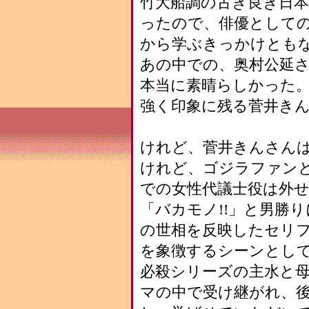
竹大船調の古き良き日
ったので、俳優として
から学ぶきっかけとも
あの中での、奥村公延
本当に素晴らしかった
強く印象に残る菅井き
けれど、菅井きんさん
けれど、ゴジラファンと
での女性代議士役は外
「バカモノ!!」と男勝
の世相を反映したセリ
を象徴するシーンとし
必殺シリーズの主水と
マの中で受け継がれ、