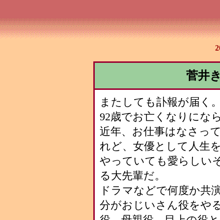
菅井
またしても訃報が届く
92歳でお亡くなりにな
近年、お仕事はなさっ
れど、女優として人生
やっていても愛らしい
る大先輩だ。
ドラマなどで何度か共
分がおじいさん役をや
役、母親役、目上の役