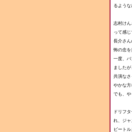
るような
志村けん
って感じ
長介さん
怖の念を
一度、バ
ましたが
共演なさ
やかな方
でも、や
ドリフタ
れ、ジャ
ビートル