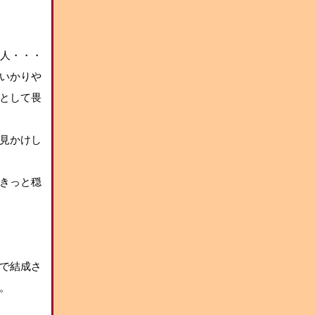
き人・・・
いかりや
として畏
見かけし
きっと穏
で結成さ
。