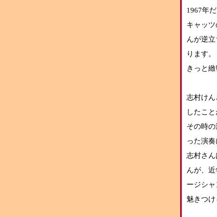
1967
キャッツ
んが逆立
ります。
きっと緻
志村けん
したこと
その時の
った演奏
志村さん
んが、近
ージシャ
魅きつけ