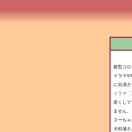
新型コロ
ドラマや
に出演さ
ドラマ「
若くして
ません。
スーちゃ
大杉漣さ