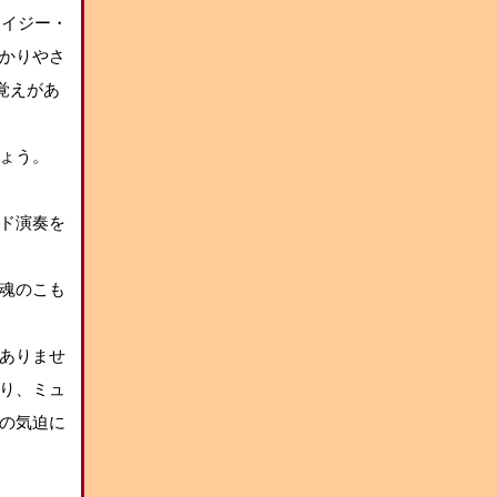
レイジー・
かりやさ
覚えがあ
ょう。
ド演奏を
魂のこも
ありませ
り、ミュ
の気迫に