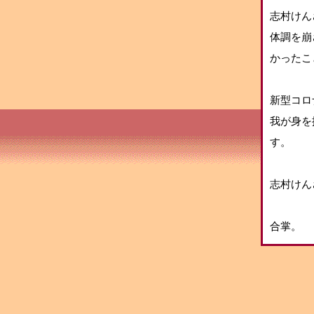
志村けん
体調を崩
かったこ
新型コロ
我が身を
す。
志村けん
合掌。