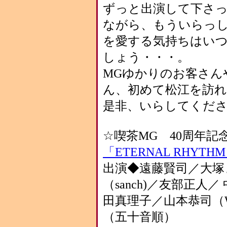
ずっと出演して下さ
ながら、もういらっ
を愛する気持ちはい
しょう・・・。
MGゆかりのお客さん
ん、初めて松江を訪れ
是非、いらしてくだ
☆喫茶MG 40周年記
「ETERNAL RHYTHM
出演◆遠藤賢司／大塚
（sanch)／友部正
田真理子／山本恭司（WI
（五十音順）