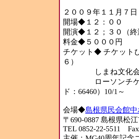
２００９年１１月７日
開場◆１２：００
開演◆１２；３０（終
料金◆５０００円
チケット◆ チケット
６）
しまね文化会館情報コー
ローソンチケット 05
ド：66460）10/1～
会場◆
島根県民会館中
〒690-0887 島根県
TEL 0852-22-5511 Fax
主催：MG40周年記