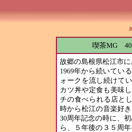
喫茶MG 4
故郷の島根県松江市に
1969年から続いて
ォークを流し続けて
カツ丼や定食も美味
チの食べられる店と
時から松江の音楽好
30周年記念の時に、
ら、５年後の３５周年