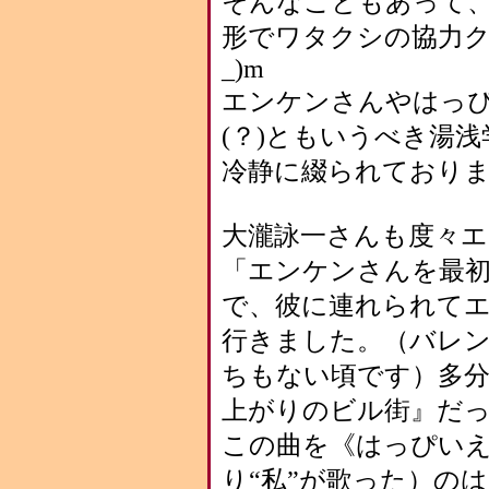
そんなこともあって
形でワタクシの協力ク
_)m
エンケンさんやはっ
(？)ともいうべき湯
冷静に綴られておりま
大瀧詠一さんも度々
「エンケンさんを最
で、彼に連れられて
行きました。（バレ
ちもない頃です）多
上がりのビル街』だ
この曲を《はっぴい
り“私”が歌った）の