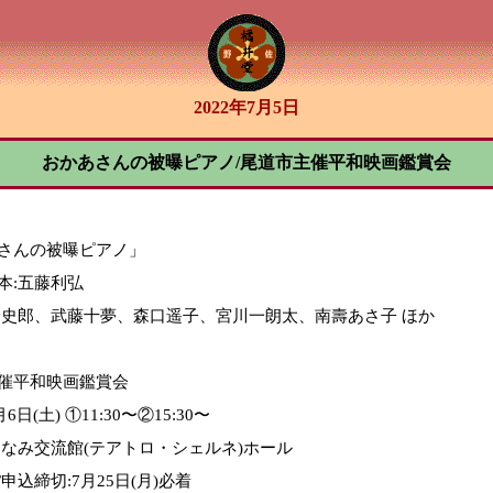
2022年7月5日
おかあさんの被曝ピアノ/尾道市主催平和映画鑑賞会
さんの被曝ピアノ」
本:五藤利弘
野史郎、武藤十夢、森口遥子、宮川一朗太、南壽あさ子 ほか
催平和映画鑑賞会
月6日(土) ①11:30〜②15:30〜
まなみ交流館(テアトロ・シェルネ)ホール
申込締切:7月25日(月)必着