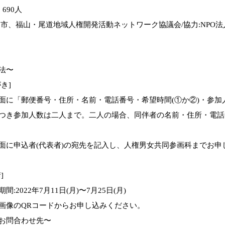
 690人
道市、福山・尾道地域人権開発活動ネットワーク協議会/協力:NPO法
法〜
き]
面に「郵便番号・住所・名前・電話番号・希望時間(①か②)・参加
つき参加人数は二人まで。二人の場合、同伴者の名前・住所・電話
面に申込者(代表者)の宛先を記入し、人権男女共同参画科までお申
]
間:2022年7月11日(月)〜7月25日(月)
画像のQRコードからお申し込みください。
お問合わせ先〜