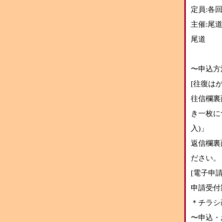
定員:各回
主催:尾
尾道
〜申込方
[往復はが
往信欄裏
き一枚に
入)」
返信欄裏
ださい。
[電子申請
申請受付期
＊チラシ
〜申込・