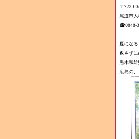
〒722-0
尾道市人
☎︎0848-3
夏になる
返さずに
黒木和雄
広島の、