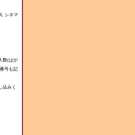
人 シネマ
人数(はが
番号も記
し込みく