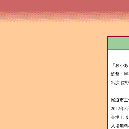
「おかあ
監督・脚
出演:佐
尾道市主
2022年8
会場:し
入場無料/