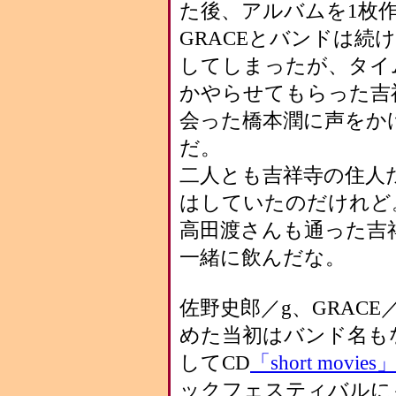
た後、アルバムを1枚
GRACEとバンドは続
してしまったが、タイム
かやらせてもらった吉
会った橋本潤に声をか
だ。
二人とも吉祥寺の住人
はしていたのだけれど
高田渡さんも通った吉
一緒に飲んだな。
佐野史郎／g、GRACE
めた当初はバンド名もなか
してCD
「short movies
ックフェスティバルに