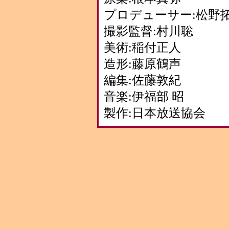
プロデューサー:松野
撮影監督:村川聡
美術:稲付正人
造形:藤原鶴声
編集:佐藤敦紀
音楽:伊福部 昭
製作:日本放送協会