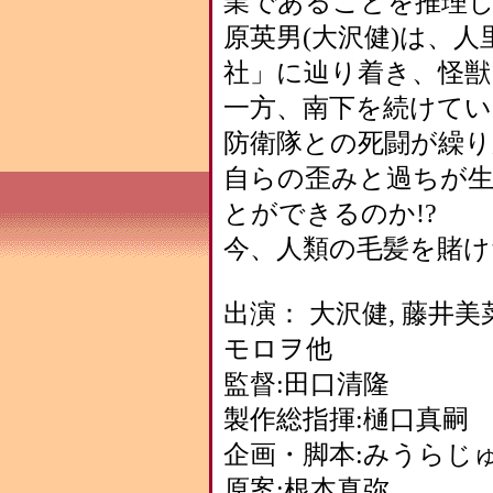
業であることを推理し
原英男(大沢健)は、
社」に辿り着き、怪獣
一方、南下を続けてい
防衛隊との死闘が繰
自らの歪みと過ちが
とができるのか!?
今、人類の毛髪を賭け
出演： 大沢健, 藤井美菜
モロヲ他
監督:田口清隆
製作総指揮:樋口真嗣
企画・脚本:みうらじ
原案:根本真弥