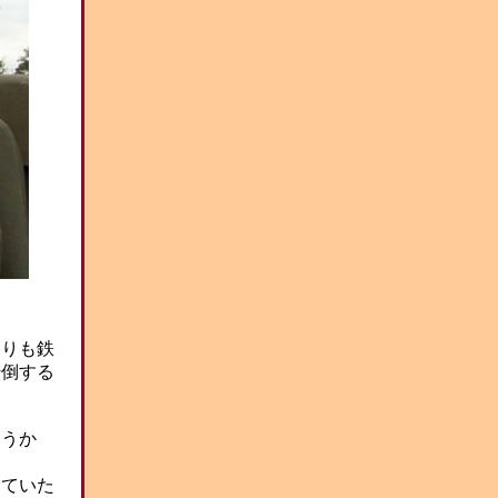
！
よりも鉄
転倒する
おうか
じていた