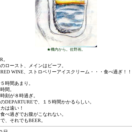
★機内から。佐野画。
ER。
鴨のロースト、メインはビーフ。
RED WINE、ストロベリーアイスクリーム・・・食べ過ぎ！！
で５時間あまり。
１時間。
着時刻が８時過ぎ。
のDEPARTUREで、１５時間かかるらしい。
リカは遠い！
、食べ過ぎでお腹がこなれない。
で、それでもBEER。
０日