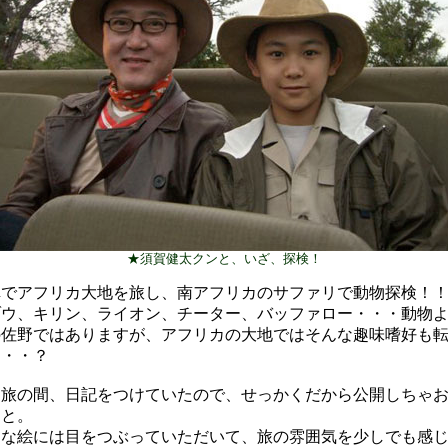
★須賀健太クンと、いざ、探検！
車でアフリカ大地を旅し、南アフリカのサファリで動物探検！
ゾウ、キリン、ライオン、チーター、バッファロー・・・動物
の佐野ではありますが、アフリカの大地ではそんな趣味嗜好も
・・・？
・旅の間、日記をつけていたので、せっかくだから公開しちゃ
・と。
ソな絵には目をつぶっていただいて、旅の雰囲気を少しでも感