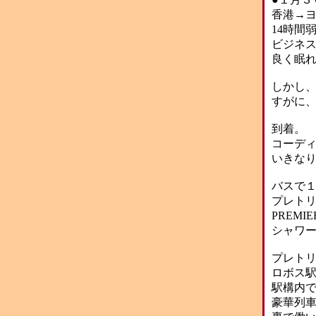
香港→
14時間
ビジネ
良く眠
しかし
すがに
到着。
コーデ
いきな
バスで
プレト
PREMI
シャワ
プレト
ロボス
駅構内
豪華列