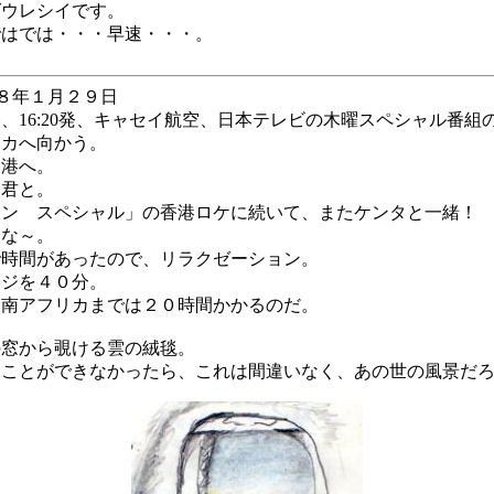
ばウレシイです。
ではでは・・・早速・・・。
８年１月２９日
、16:20発、キャセイ航空、日本テレビの木曜スペシャル番組
リカへ向かう。
香港へ。
太君と。
タン スペシャル」の香港ロケに続いて、またケンタと一緒！
るな～。
で時間があったので、リラクゼーション。
ージを４０分。
、南アフリカまでは２０時間かかるのだ。
の窓から覗ける雲の絨毯。
ぶことができなかったら、これは間違いなく、あの世の風景だ