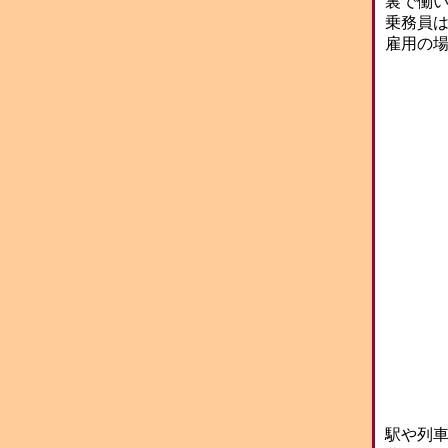
裏で働
乗務員
雇用の
駅や列