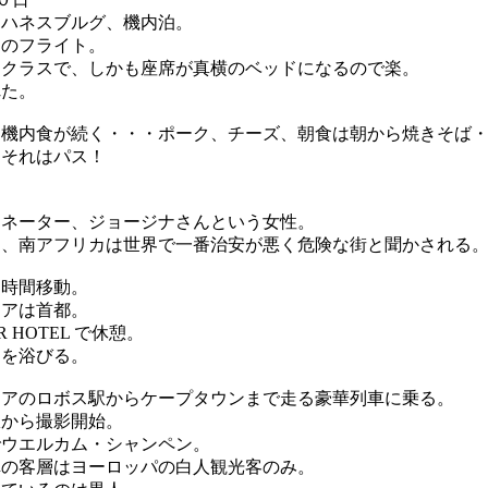
ヨハネスブルグ、機内泊。
弱のフライト。
スクラスで、しかも座席が真横のベッドになるので楽。
れた。
、機内食が続く・・・ポーク、チーズ、朝食は朝から焼きそば
、それはパス！
ィネーター、ジョージナさんという女性。
り、南アフリカは世界で一番治安が悪く危険な街と聞かされる
１時間移動。
リアは首都。
ER HOTEL で休憩。
ーを浴びる。
リアのロボス駅からケープタウンまで走る豪華列車に乗る。
駅から撮影開始。
でウエルカム・シャンペン。
車の客層はヨーロッパの白人観光客のみ。