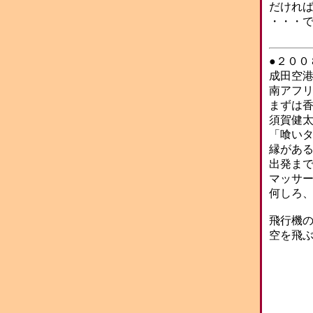
だけれ
・・・
●２００
成田空港
南アフ
まずは
須賀健
「喰い
縁があ
出発ま
マッサ
何しろ
飛行機
空を飛