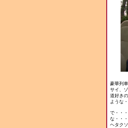
豪華列
サイ、
道好き
ような
で・・
な・・
ヘタク