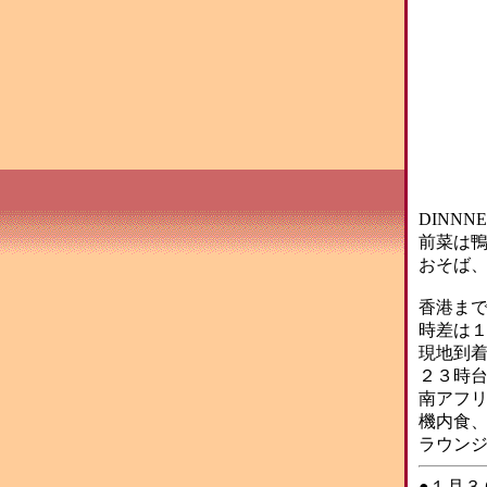
DINNN
前菜は
おそば、
香港ま
時差は
現地到
２３時台
南アフ
機内食
ラウンジ
●１月３