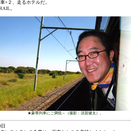
車×２、走るホテルだ。
RAIL。
★豪華列車にご満悦～（撮影：須賀健太）。
0日